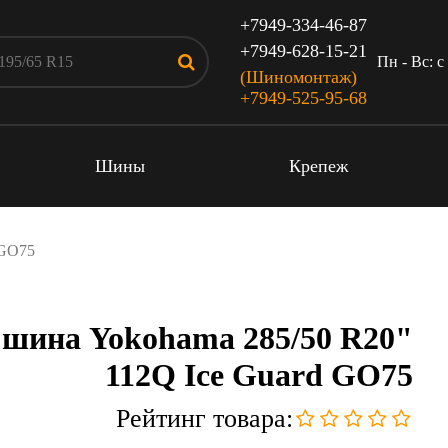
+7949-334-46-87
+7949-628-15-21
Пн - Вс: c
(Шиномонтаж)
+7949-525-95-68
Шины
Крепеж
 GO75
 шина Yokohama 285/50 R20"
112Q Ice Guard GO75
Рейтинг товара: