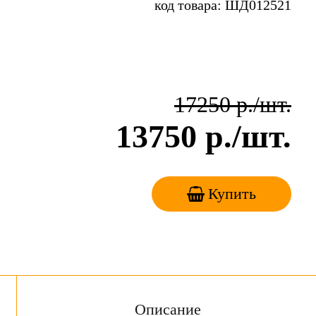
код товара: ШД012521
17250
р./шт.
13750
р./шт.
Купить
Описание