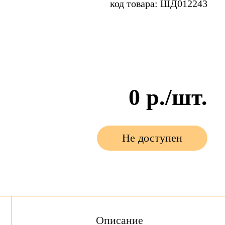
код товара: ШД012243
0
р./шт.
Не доступен
Описание