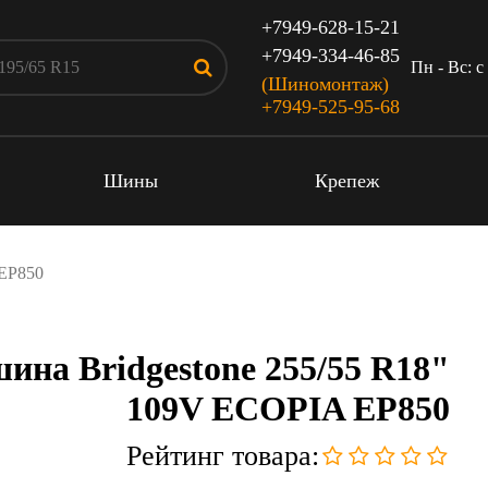
+7949-628-15-21
+7949-334-46-85
Пн - Вс: c
(Шиномонтаж)
+7949-525-95-68
Шины
Крепеж
 EP850
ина Bridgestone 255/55 R18"
109V ECOPIA EP850
Рейтинг товара: