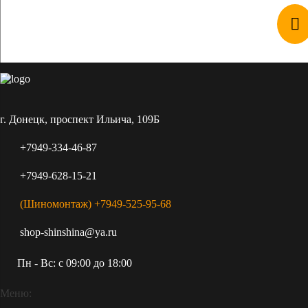
Каждый производитель представлен линейкой
размеров и видов шин. Широчайший ассортимент
покорит как новичка, так и профессионала: есть и
зимние и летние шины, которые без труда можно
купить прямо сейчас, так как весь товар присутствует в
наличии в Донецке.
г. Донецк, проспект Ильича, 109Б
+7949-334-46-87
+7949-628-15-21
(Шиномонтаж) +7949-525-95-68
shop-shinshina@ya.ru
Пн - Вс: c 09:00 до 18:00
Меню: