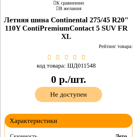
К сравнению
В желания
Летняя шина Continental 275/45 R20"
110Y ContiPremiumContact 5 SUV FR
XL
Рейтинг товара:
код товара: ШД011548
0
р./шт.
Не доступен
Характеристики
Сезонность
Лето