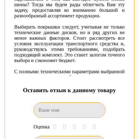
шины? Тогда мы будем рады облегчить Вам эту
задачу, предоставляя ко вниманию большой и
разнообразный ассортимент продукции.
Выбирать покрышки следует, учитывая не только
технические данные дисков, но и ряд других не
менее важных факторов. Стоит рассмотреть все
условия эксплуатации транспортного средства и,
руководствуясь этими требованиями, подобрать
подходящий комплект. Это станет залогом точного
выбора и сэкономит бюджет.
С полными техническими параметрами выбранной
модели шины для автомобиля можно ознакомиться
на странице характеристик.
Оставить отзыв к данному товару
Из предложенного многообразия продукции
любой клиент найдет резину, удовлетворяющую
всем поставленным запросам. Каждый
производитель представлен линейкой размеров и
видов шин. Широчайший ассортимент покорит как
новичка, так и профессионала: есть и зимние и
Оценка
летние шины, которые без труда можно купить
прямо сейчас, так как весь товар присутствует в
наличии в Донецке.