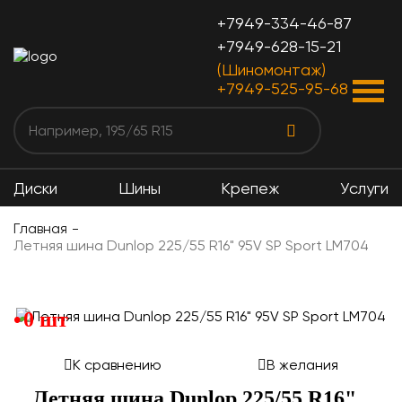
+7949-334-46-87
+7949-628-15-21
(Шиномонтаж)
+7949-525-95-68
Диски
Шины
Крепеж
Услуги
Главная
Летняя шина Dunlop 225/55 R16" 95V SP Sport LM704
0 шт
К сравнению
В желания
Летняя шина Dunlop 225/55 R16"