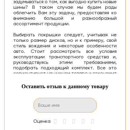
задумываться о том, как выгодно купить новые
шины? В таком случае мы будем рады
облегчить Вам эту задачу, предоставляя ко
вниманию большой и разнообразный
ассортимент продукции.
Выбирать покрышки следует, учитывая не
только размер дисков, но и к примеру, свой
стиль вождения и некоторые особенности
авто. Стоит рассмотреть все условия
эксплуатации транспортного средства и,
руководствуясь этими требованиями,
подобрать подходящий комплект. Все это
сориентирует на нужном товаре и сэкономит
средства.
Оставить отзыв к данному товару
С полными техническими параметрами
выбранной модели шины для автомобиля
можно ознакомиться в разделе
характеристик.
В нашем магазине любой клиент найдет
Оценка
резину, подходящую к его авто. Каждый
производитель представлен линейкой