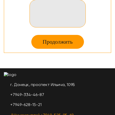
размеров и видов шин. Широчайший
ассортимент покорит как новичка, так и
профессионала: есть и зимние и летние
шины, которые без труда можно купить прямо
сейчас, так как весь товар присутствует в
наличии в Донецке.
Продолжить
г. Донецк, проспект Ильича, 109Б
+7949-334-46-87
+7949-628-15-21