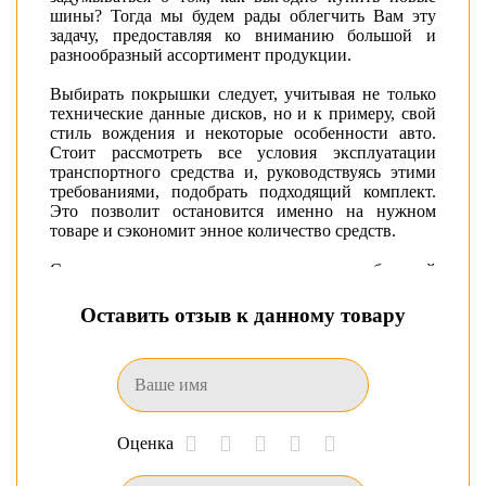
шины? Тогда мы будем рады облегчить Вам эту
задачу, предоставляя ко вниманию большой и
разнообразный ассортимент продукции.
Выбирать покрышки следует, учитывая не только
технические данные дисков, но и к примеру, свой
стиль вождения и некоторые особенности авто.
Стоит рассмотреть все условия эксплуатации
транспортного средства и, руководствуясь этими
требованиями, подобрать подходящий комплект.
Это позволит остановится именно на нужном
товаре и сэкономит энное количество средств.
С полными техническими данными выбранной
модели шины для автомобиля можно ознакомиться
на вкладке характеристик.
Оставить отзыв к данному товару
Из предложенного многообразия продукции
любой клиент найдет резину, подходящую к его
авто. Каждый бренд представлен линейкой
размеров и видов шин. Широчайший ассортимент
покорит как новичка, так и профессионала: есть и
Оценка
зимние и летние шины, которые без труда можно
купить прямо сейчас, так как весь товар
присутствует в наличии в Донецке.