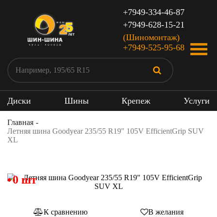
+7949-334-46-87
+7949-628-15-21
(Шиномонтаж)
+7949-525-95-68
Диски
Шины
Крепеж
Услуги
Главная
Летняя шина Goodyear 235/55 R19" 105V EfficientGrip SUV
XL
0 шт
К сравнению
В желания