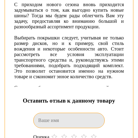
С приходом нового сезона вновь приходится
задумываться о том, как выгодно купить новые
шины? Тогда мы будем рады облегчить Вам эту
задачу, предоставляя ко вниманию большой и
разнообразный ассортимент продукции.
Выбирать покрышки следует, учитывая не только
размер дисков, но и к примеру, свой стиль
вождения и некоторые особенности авто. Стоит
рассмотреть все условия эксплуатации
транспортного средства и, руководствуясь этими
требованиями, подобрать подходящий комплект.
Это позволит остановится именно на нужном
товаре и сэкономит энное количество средств.
С подробными техническими свойствами
выбранной модели шины для автомобиля можно
ознакомиться в разделе характеристик.
Оставить отзыв к данному товару
Из предложенного многообразия продукции
любой клиент найдет резину, удовлетворяющую
всем поставленным запросам. Каждый бренд
представлен линейкой размеров и видов шин.
Широчайший ассортимент покорит как новичка,
Оценка
так и профессионала: есть и зимние и летние