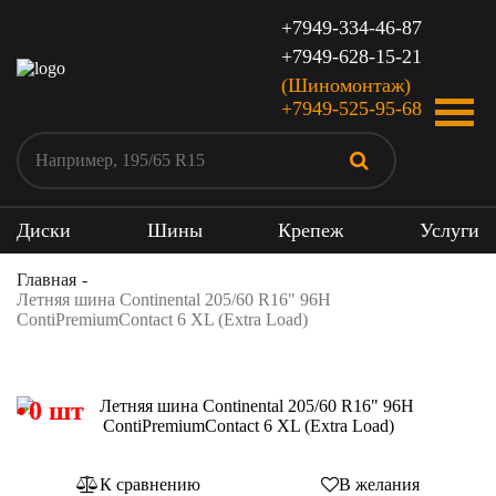
+7949-334-46-87
+7949-628-15-21
(Шиномонтаж)
+7949-525-95-68
Диски
Шины
Крепеж
Услуги
Главная
Летняя шина Continental 205/60 R16" 96H
ContiPremiumContact 6 XL (Extra Load)
0 шт
К сравнению
В желания