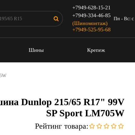
+7949-628-15-21
+7949-334-46-85
Пн - Вс: c
(Шиномонтаж)
+7949-525-95-68
Шины
Крепеж
05W
ина Dunlop 215/65 R17" 99V
SP Sport LM705W
Рейтинг товара: