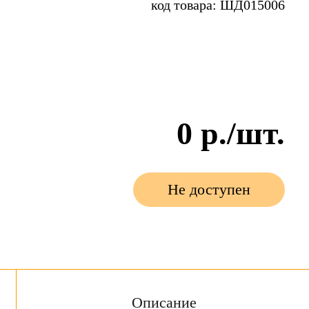
код товара: ШД015006
0
р./шт.
Не доступен
Описание