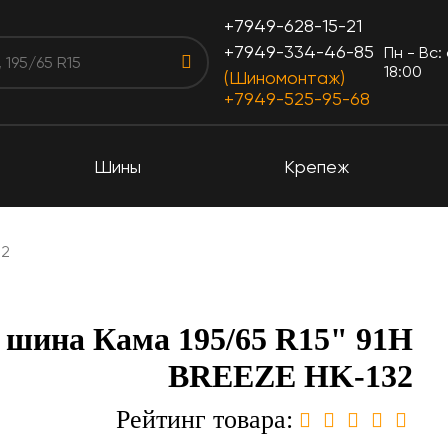
+7949-628-15-21
+7949-334-46-85
Пн - Вс:
18:00
(Шиномонтаж)
+7949-525-95-68
Шины
Крепеж
32
 шина Кама 195/65 R15" 91H
BREEZE HK-132
Рейтинг товара: