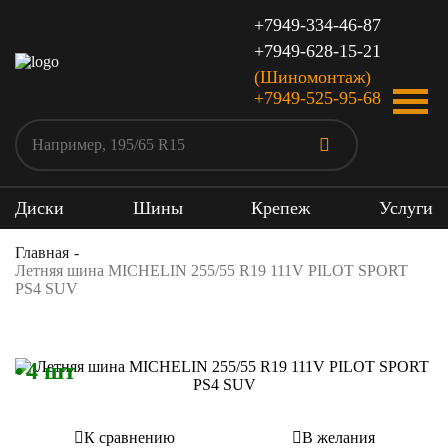
+7949-334-46-87
+7949-628-15-21
(Шиномонтаж)
+7949-525-95-68
Диски
Шины
Крепеж
Услуги
Главная
Летняя шина MICHELIN 255/55 R19 111V PILOT SPORT
PS4 SUV
4 шт
К сравнению
В желания