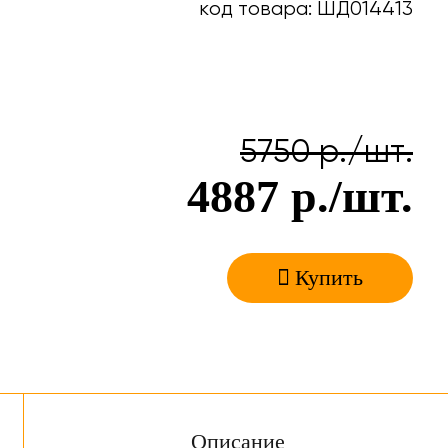
код товара: ШД014413
5750
р./шт.
4887
р./шт.
Купить
Описание