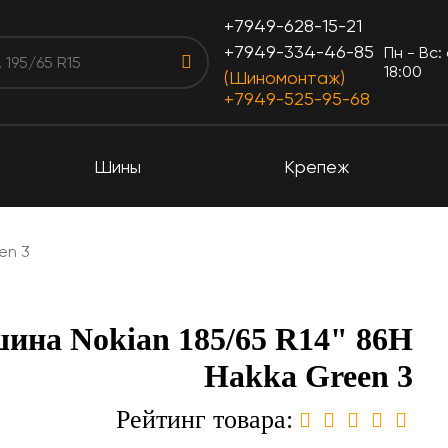
+7949-628-15-21
+7949-334-46-85
Пн - Вс:
18:00
(Шиномонтаж)
+7949-525-95-68
Шины
Крепеж
en 3
ина Nokian 185/65 R14" 86H
Hakka Green 3
Рейтинг товара: