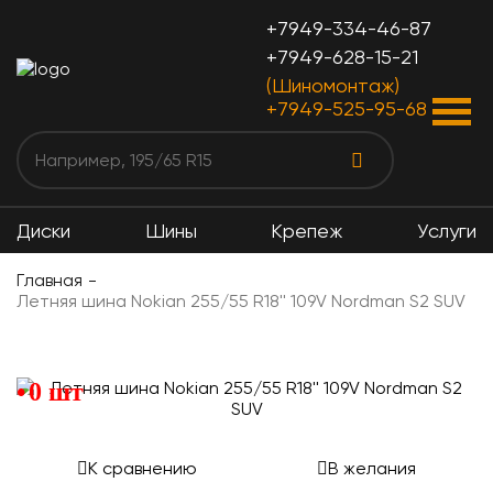
+7949-334-46-87
+7949-628-15-21
(Шиномонтаж)
+7949-525-95-68
Диски
Шины
Крепеж
Услуги
Главная
Летняя шина Nokian 255/55 R18'' 109V Nordman S2 SUV
0 шт
К сравнению
В желания