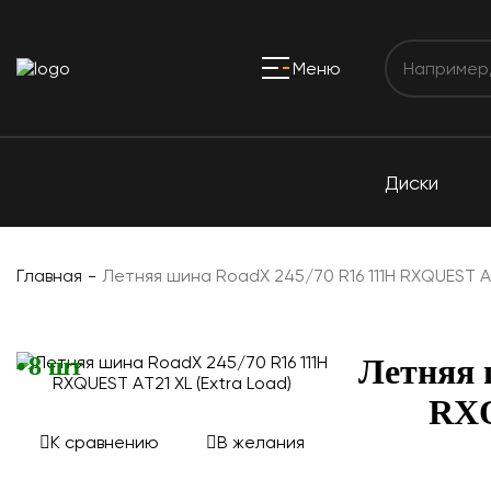
Меню
Диски
Главная
Летняя шина RoadX 245/70 R16 111H RXQUEST AT
8 шт
Летняя 
RXQ
К сравнению
В желания