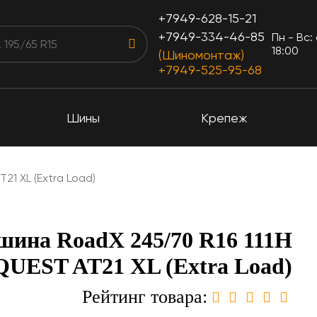
+7949-628-15-21
+7949-334-46-85
Пн - Вс:
18:00
(Шиномонтаж)
+7949-525-95-68
Шины
Крепеж
21 XL (Extra Load)
шина RoadX 245/70 R16 111H
UEST AT21 XL (Extra Load)
Рейтинг товара: