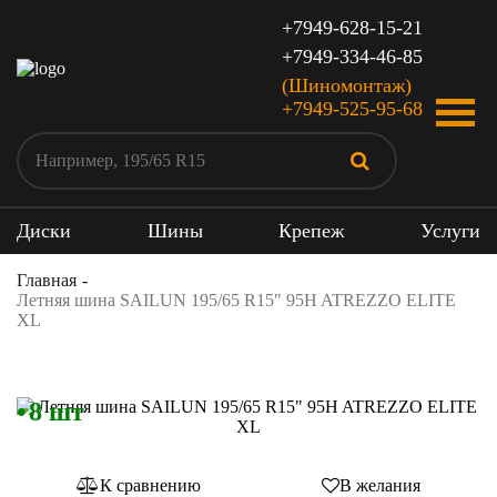
+7949-628-15-21
+7949-334-46-85
(Шиномонтаж)
+7949-525-95-68
Диски
Шины
Крепеж
Услуги
Главная
Летняя шина SAILUN 195/65 R15" 95H ATREZZO ELITE
XL
8 шт
К сравнению
В желания