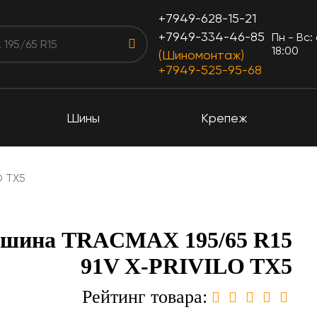
+7949-628-15-21
+7949-334-46-85
Пн - Вс:
18:00
(Шиномонтаж)
+7949-525-95-68
Шины
Крепеж
O TX5
 шина TRACMAX 195/65 R15
91V X-PRIVILO TX5
Рейтинг товара: