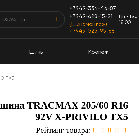
+7949-334-46-87
+7949-628-15-21
Пн - Вс:
18:00
(Шиномонтаж)
+7949-525-95-68
Шины
Крепеж
LO TX5
 шина TRACMAX 205/60 R16
92V X-PRIVILO TX5
Рейтинг товара: