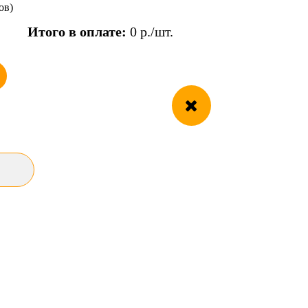
ов)
Итого в оплате:
0
р./шт.