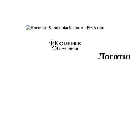
К сравнению
В желания
Логоти