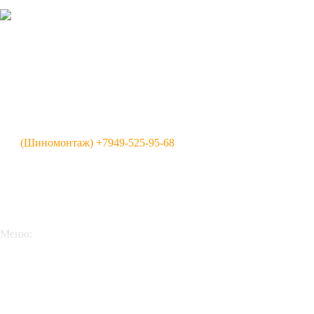
г. Донецк, проспект Ильича, 109Б
+7949-628-15-21
+7949-334-46-85
(Шиномонтаж) +7949-525-95-68
shop-shinshina@ya.ru
Пн - Вс: c 09:00 до 18:00
Меню:
Новости
О компании
Контакты