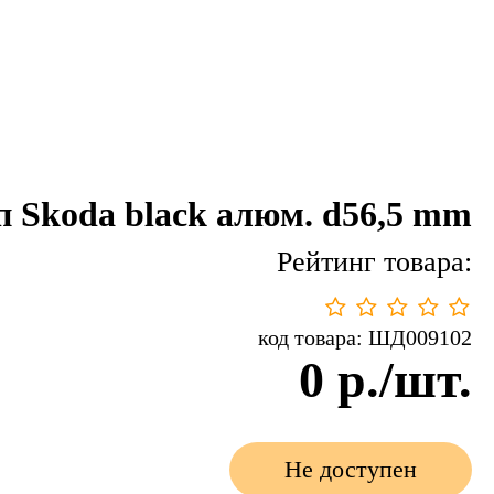
п Skoda black алюм. d56,5 mm
Рейтинг товара:
код товара: ШД009102
0
р./шт.
Не доступен