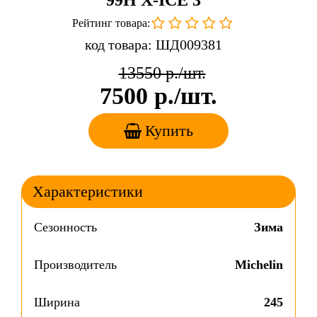
99H X-ICE 3
Рейтинг товара:
код товара: ШД009381
13550
р./шт.
7500
р./шт.
Купить
Характеристики
Сезонность
Зима
Производитель
Michelin
Ширина
245