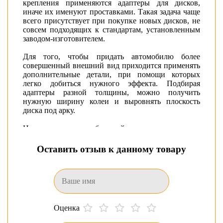
крепления применяются адаптеры для дисков,
иначе их именуют проставками. Такая задача чаще
всего присутствует при покупке новых дисков, не
совсем подходящих к стандартам, установленным
заводом-изготовителем.
Для того, чтобы придать автомобилю более
совершенный внешний вид приходится применять
дополнительные детали, при помощи которых
легко добиться нужного эффекта. Подбирая
адаптеры разной толщины, можно получить
нужную ширину колеи и выровнять плоскость
диска под арку.
Нами представлен большой ассортимент самых
разных по размерам и цветам адаптеров с
наличием в Донецке, которые можно купить,
Оставить отзыв к данному товару
просто оформив заказ. Для получения любой
нужной информации звоните нам по контактным
номерам, мы всегда рады Вам помочь!
Оценка