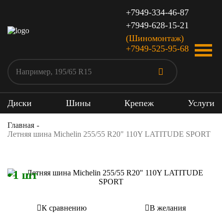
+7949-334-46-87
+7949-628-15-21
(Шиномонтаж)
+7949-525-95-68
Диски
Шины
Крепеж
Услуги
Главная
Летняя шина Michelin 255/55 R20" 110Y LATITUDE SPORT
1 шт
К сравнению
В желания