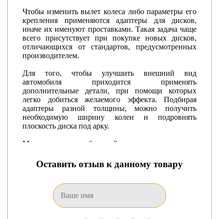
Чтобы изменить вылет колеса либо параметры его
крепления применяются адаптеры для дисков,
иначе их именуют проставками. Такая задача чаще
всего присутствует при покупке новых дисков,
отличающихся от стандартов, предусмотренных
производителем.
Для того, чтобы улучшить внешний вид
автомобиля приходится применять
дополнительные детали, при помощи которых
легко добиться желаемого эффекта. Подбирая
адаптеры разной толщины, можно получить
необходимую ширину колеи и подровнять
плоскость диска под арку.
Мы предлагаем большой ассортимент самых
разных по размерам и цветам адаптеров с
наличием в Донецке, которые можно купить,
Оставить отзыв к данному товару
просто оформив заказ. Для получения
интересующей информации звоните нам по
контактным номерам, мы всегда рады Вам помочь!