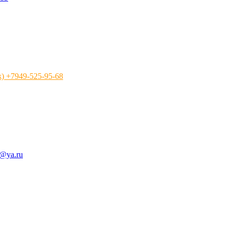
 +7949-525-95-68
a@ya.ru