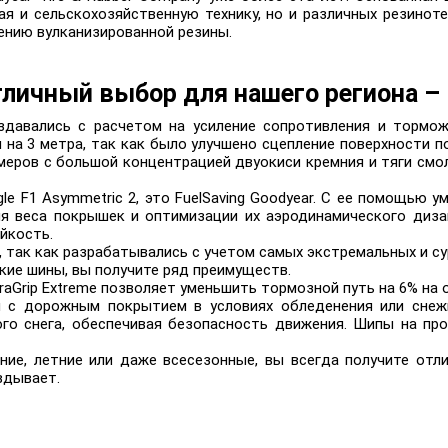
ая и сельскохозяйственную технику, но и различных резиноте
тению вулканизированной резины.
тличный выбор для нашего региона – 
здавались с расчетом на усиление сопротивления и тормож
я на 3 метра, так как было улучшено сцепление поверхности 
еров с большой концентрацией двуокиси кремния и тяги смо
gle F1 Asymmetric 2, это FuelSaving Goodyear. С ее помощью
ия веса покрышек и оптимизации их аэродинамического диз
ойкость.
 так как разрабатывались с учетом самых экстремальных и су
акие шины, вы получите ряд преимуществ.
traGrip Extreme позволяет уменьшить тормозной путь на 6% на
с дорожным покрытием в условиях обледенения или снежн
го снега, обеспечивая безопасность движения. Шипы на пр
ние, летние или даже всесезонные, вы всегда получите отл
вдывает.