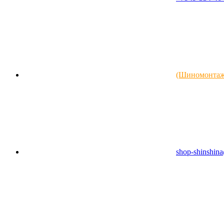
(Шиномонтаж)
shop-shinshin