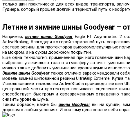
только шин практически для всех видов транспорта, включ
Гудиера, который прошел долгий и тернистый путь к изобре
Летние и зимние шины Goodyear – о
Например,
летние шины Goodyear
Eagle F1 Asymmetric 2 со
ActiveBraking, благодаря которой тормозной путь сократилс
составе резины для протекторов высокомолекулярных полим
на мокром, и на сухом дорожном покрытии.
Еще одна технология, примененная при изготовлении шин Ea
выбросов углекислого газа в атмосферу за счет уменьшен
можно также добавить уменьшение уровня шума и износост
Зимние шины Goodyear
также отлично зарекомендовали себя,
модель зимней шипованной резины UltraGrip Extreme. Купив т
Использование технологии ActiveStud в производстве шин Ul
центральной части протектора повышают сцепление шины 
способствует быстрому и своевременному отведению тало
снизить уровень шума.
Таким образом, какие бы
шины Goodyear
вы ни купили, зим
дорогам в любых условиях. И поэтому цена вполне себя опра