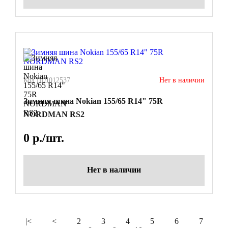
Код ШД012537
Нет в наличии
Зимняя шина Nokian 155/65 R14" 75R
NORDMAN RS2
0
р./шт.
Нет в наличии
|<
<
2
3
4
5
6
7