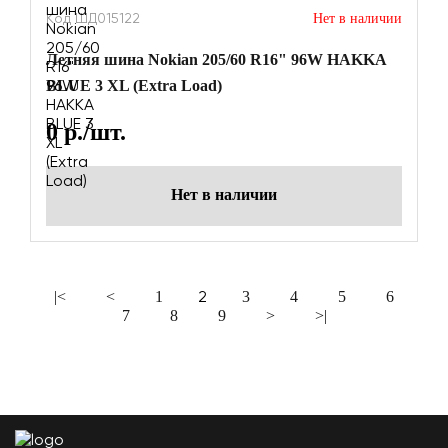
Код ШД015122
Нет в наличии
Летняя шина Nokian 205/60 R16" 96W HAKKA
BLUE 3 XL (Extra Load)
0
р./шт.
Нет в наличии
2
|<
<
1
3
4
5
6
7
8
9
>
>|