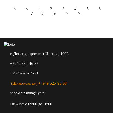
|<
<
1
2
3
4
5
6
7
8
9
>
>|
г. Донецк, проспект Ильича, 109Б
+7949-334-46-87
+7949-628-15-21
(Шиномонтаж) +7949-525-95-68
shop-shinshina@ya.ru
Пн - Вс: c 09:00 до 18:00