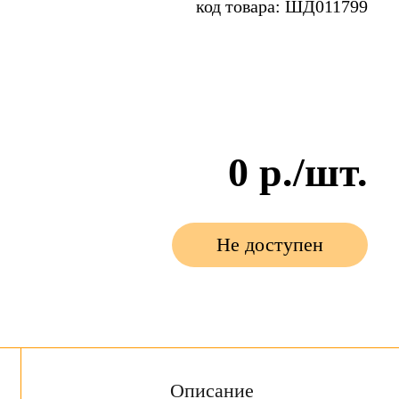
код товара: ШД011799
0
р./шт.
Не доступен
Описание