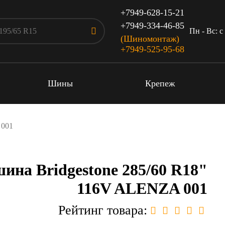
+7949-628-15-21
+7949-334-46-85
Пн - Вс: c
(Шиномонтаж)
+7949-525-95-68
Шины
Крепеж
 001
ина Bridgestone 285/60 R18"
116V ALENZA 001
Рейтинг товара: