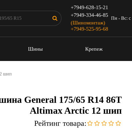
+7949-628-15-21
+7949-334-46-85
Пн - Вс: c
(Шиномонтаж)
+7949-525-95-68
Шины
Крепеж
12 шип
шина General 175/65 R14 86T
Altimax Arctic 12 шип
Рейтинг товара: