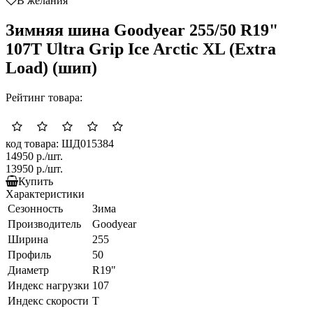
В желания
Зимняя шина Goodyear 255/50 R19"
107T Ultra Grip Ice Arctic XL (Extra
Load) (шип)
Рейтинг товара:
код товара: ШД015384
14950
р./шт.
13950
р./шт.
Купить
Характеристики
Сезонность
Зима
Производитель
Goodyear
Ширина
255
Профиль
50
Диаметр
R19"
Индекс нагрузки
107
Индекс скорости
T