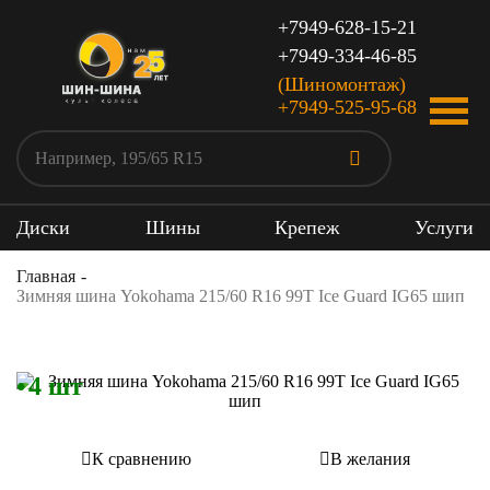
+7949-628-15-21
+7949-334-46-85
(Шиномонтаж)
+7949-525-95-68
Диски
Шины
Крепеж
Услуги
Главная
Зимняя шина Yokohama 215/60 R16 99T Ice Guard IG65 шип
4 шт
К сравнению
В желания