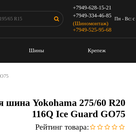
+7949-628-15-21
+7949-334-46-85
Пн - Вс: c
(Шиномонтаж)
+7949-525-95-68
Шины
Крепеж
GO75
я шина Yokohama 275/60 R20
116Q Ice Guard GO75
Рейтинг товара: